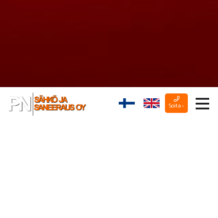
Soita ›
PN Sähkö ja Saneeraus Oy
PN Sähkö ja Saneeraus Oy on sähköurakointiliike, joka on
perustettu vuonna 2011 palvelemaan yrityksiä, taloyhtiöitä ja
kotitalouksia. Toimimme Turussa sekä muualla Varsinais-