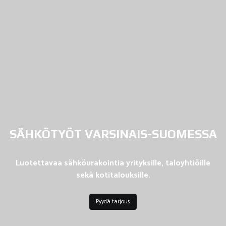
SÄHKÖTYÖT VARSINAIS-SUOMESSA
Luotettavaa sähköurakointia yrityksille, taloyhtiöille
sekä kotitalouksille.
Pyydä tarjous